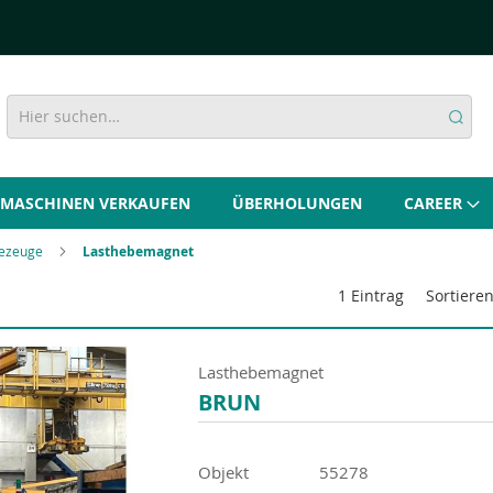
MASCHINEN VERKAUFEN
ÜBERHOLUNGEN
CAREER
ezeuge
Lasthebemagnet
Sortiere
1
Eintrag
Lasthebemagnet
BRUN
Objekt
55278