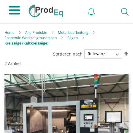
Home
Alle Produkte
Metallbearbeitung
Spanende Werkzeugmaschinen
Sägen
Kreissäge (Kaltkreissäge)
In
Sortieren nach
ab
2
Artikel
Re