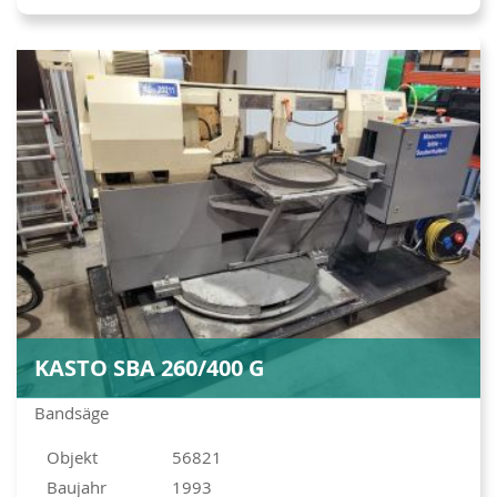
KASTO SBA 260/400 G
Bandsäge
Objekt
56821
Baujahr
1993