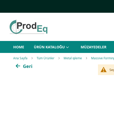
Skip
to
Content
HOME
ÜRÜN KATALOĞU
MÜZAYEDELER
Ana Sayfa
Tüm Ürünler
Metal işleme
Massive Formin
Geri
Se