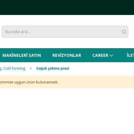
MAKİNELERİ SATIN
REVİZYONLAR
CAREER
İLE
g, Cold Forming
Soğuk çekme presi
çiminize uygun ürün bulunamadı.