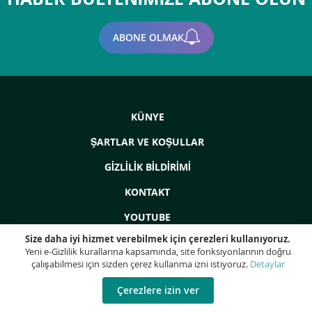
ABONE OLMAK
KÜNYE
ŞARTLAR VE KOŞULLAR
GIZLILIK BILDIRIMI
KONTAKT
YOUTUBE
Size daha iyi hizmet verebilmek için çerezleri kullanıyoruz.
Yeni e-Gizlilik kurallarına kapsamında, site fonksiyonlarının doğru
çalışabilmesi için sizden çerez kullanma izni istiyoruz.
Detaylar
Telif Hakkı © 2022 - ProdEq Group: Kullanılmış Makineler - Revizyonlar -
Tasfiyeler - Tüm hakları saklıdır!
Çerezlere izin ver