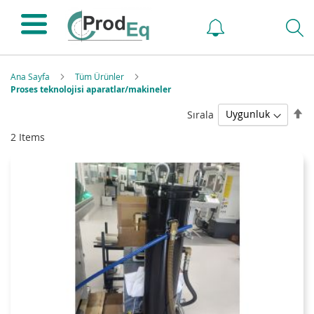
Ana Sayfa
Tüm Ürünler
Proses teknolojisi aparatlar/makineler
Bü
Sırala
K
2
Items
Sı
Ay