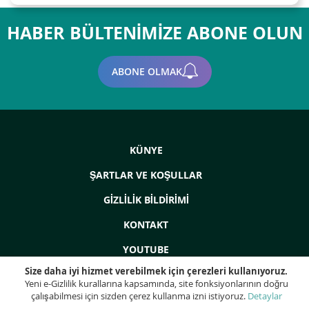
HABER BÜLTENIMIZE ABONE OLUN
ABONE OLMAK
KÜNYE
ŞARTLAR VE KOŞULLAR
GIZLILIK BILDIRIMI
KONTAKT
YOUTUBE
Size daha iyi hizmet verebilmek için çerezleri kullanıyoruz.
Yeni e-Gizlilik kurallarına kapsamında, site fonksiyonlarının doğru
çalışabilmesi için sizden çerez kullanma izni istiyoruz.
Detaylar
Telif Hakkı © 2022 - ProdEq Group: Kullanılmış Makineler - Revizyonlar -