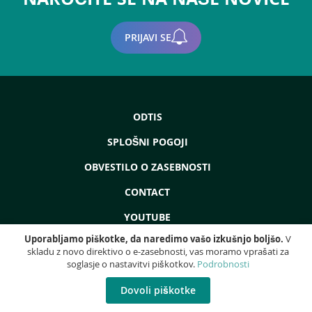
PRIJAVI SE
ODTIS
SPLOŠNI POGOJI
OBVESTILO O ZASEBNOSTI
CONTACT
YOUTUBE
Uporabljamo piškotke, da naredimo vašo izkušnjo boljšo.
V
skladu z novo direktivo o e-zasebnosti, vas moramo vprašati za
soglasje o nastavitvi piškotkov.
Podrobnosti
Copyright © 2022 - ProdEq Group: Rabljeni Stroji - Remont - Likvidacija - Vse
pravice pridržane!
Dovoli piškotke