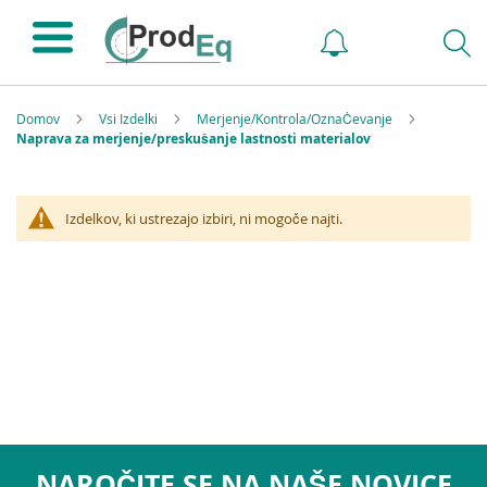
Domov
Vsi Izdelki
Merjenje/Kontrola/OznaĊevanje
Naprava za merjenje/preskušanje lastnosti materialov
Izdelkov, ki ustrezajo izbiri, ni mogoče najti.
NAROČITE SE NA NAŠE NOVICE