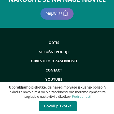
PRIJAVI SE
ODTIS
SPLOŠNI POGOJI
OBVESTILO O ZASEBNOSTI
CONTACT
YOUTUBE
Uporabljamo piškotke, da naredimo vašo izkušnjo boljšo.
V
skladu z novo direktivo o e-zasebnosti, vas moramo vprašati za
soglasje o nastavitvi piškotkov.
Podrobnosti
Copyright © 2022 - ProdEq Group: Rabljeni Stroji - Remont - Likvidacija - Vse
pravice pridržane!
Dovoli piškotke