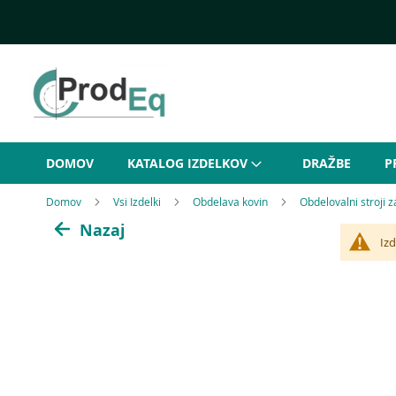
Preskoči
na
vsebino
DOMOV
KATALOG IZDELKOV
DRAŽBE
P
Domov
Vsi Izdelki
Obdelava kovin
Obdelovalni stroji 
Nazaj
Izd