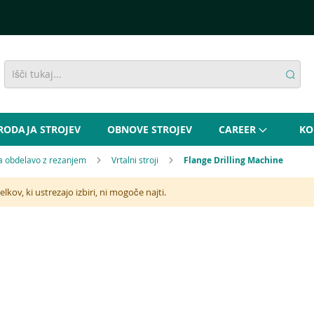
RODAJA STROJEV
OBNOVE STROJEV
CAREER
KO
za obdelavo z rezanjem
Vrtalni stroji
Flange Drilling Machine
elkov, ki ustrezajo izbiri, ni mogoče najti.