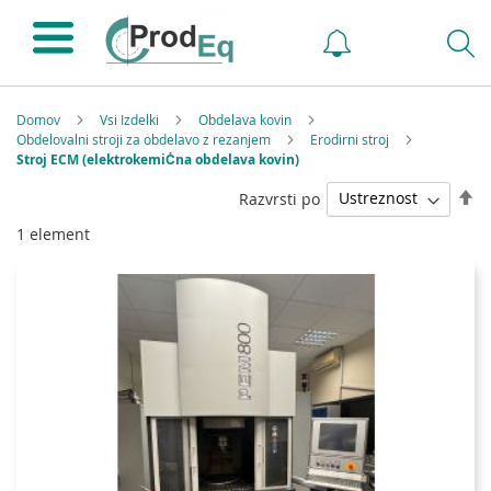
Domov
Vsi Izdelki
Obdelava kovin
Obdelovalni stroji za obdelavo z rezanjem
Erodirni stroj
Stroj ECM (elektrokemiĊna obdelava kovin)
Na
Razvrsti po
pa
1
element
s