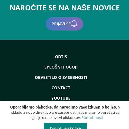
NAROČITE SE NA NAŠE NOVICE
PRIJAVI SE
ODTIS
SPLOŠNI POGOJI
OBVESTILO O ZASEBNOSTI
CONTACT
YOUTUBE
Uporabljamo piškotke, da naredimo vašo izkušnjo boljšo.
V
skladu z novo direktivo o e-zasebnosti, vas moramo vprašati za
soglasje o nastavitvi piškotkov.
Podrobnosti
Copyright © 2022 - ProdEq Group: Rabljeni Stroji - Remont - Likvidacija - Vse
pravice pridržane!
Dovoli piškotke