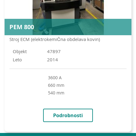
PEM 800
Stroj ECM (elektrokemiĊna obdelava kovin)
Objekt
47897
Leto
2014
3600 A
660 mm
540 mm
Podrobnosti