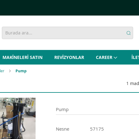
MAKİNELERİ SATIN
REVİZYONLAR
CAREER
İLE
eler
Pump
1
mad
Pump
Nesne
57175