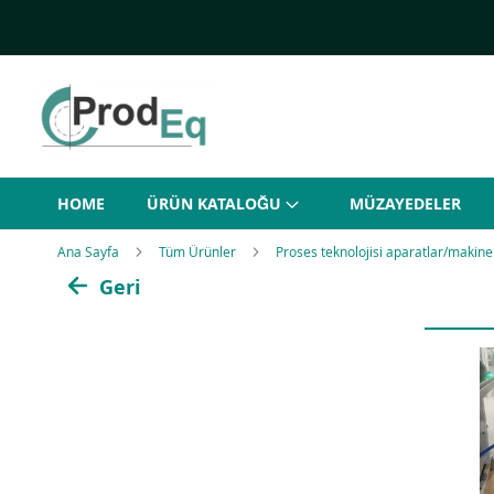
Skip
to
Content
HOME
ÜRÜN KATALOĞU
MÜZAYEDELER
Ana Sayfa
Tüm Ürünler
Proses teknolojisi aparatlar/makin
Geri