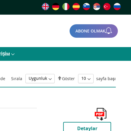
ABONE OLMAK
TİŞİM
Büyükten
Sırala
Göster
sayfa başı
de
Küçüğe
Sıralamayı
Ayarla
Detaylar