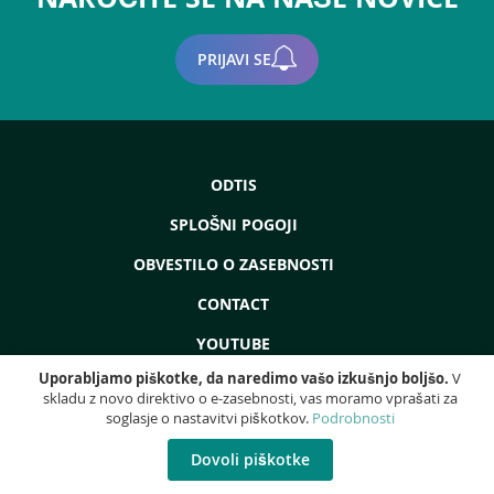
PRIJAVI SE
ODTIS
SPLOŠNI POGOJI
OBVESTILO O ZASEBNOSTI
CONTACT
YOUTUBE
Uporabljamo piškotke, da naredimo vašo izkušnjo boljšo.
V
skladu z novo direktivo o e-zasebnosti, vas moramo vprašati za
soglasje o nastavitvi piškotkov.
Podrobnosti
Copyright © 2022 - ProdEq Group: Rabljeni Stroji - Remont - Likvidacija - Vse
pravice pridržane!
Dovoli piškotke