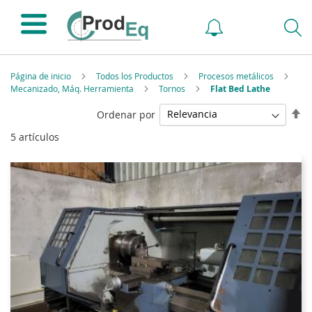
Página de inicio
Todos los Productos
Procesos metálicos
Mecanizado, Máq. Herramienta
Tornos
Flat Bed Lathe
Fi
Ordenar por
Di
5
artículos
De