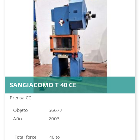
SANGIACOMO T 40 CE
Prensa CC
Objeto
56677
Año
2003
total force
40 to