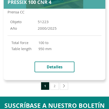
PRESSIX 100 CNR 4
Prensa CC
Objeto
51223
Año
2000/2025
total force
100 to
table length
950 mm
Detalles
Página
Actualmente
Página
Página
Siguiente
1
2
estás
leyendo
SUSCRÍBASE A NUESTRO BOLETÍN
página