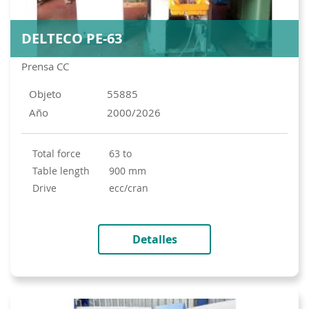
DELTECO PE-63
Prensa CC
Objeto
55885
Año
2000/2026
total force
63 to
table length
900 mm
drive
ecc/cran
Detalles