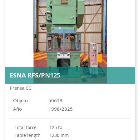
ESNA RFS/PN125
Prensa CC
Objeto
50613
Año
1998/2025
total force
125 to
table length
1230 mm