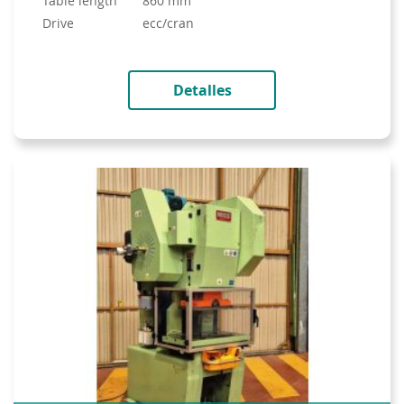
table length
860 mm
drive
ecc/cran
Detalles