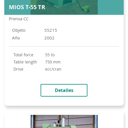
MIOS T-55 TR
Prensa CC
Objeto
55215
Año
2002
total force
55 to
table length
750 mm
drive
ecc/cran
Detalles