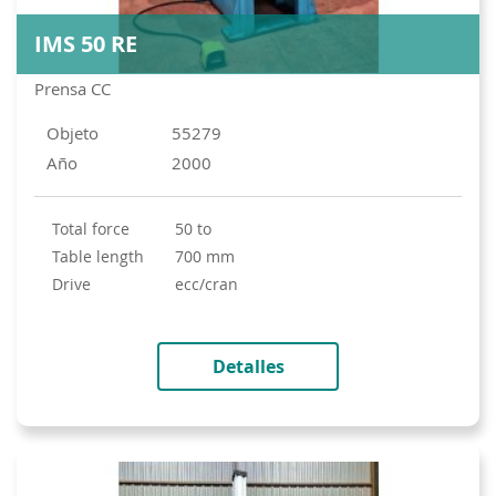
IMS 50 RE
Prensa CC
Objeto
55279
Año
2000
total force
50 to
table length
700 mm
drive
ecc/cran
Detalles