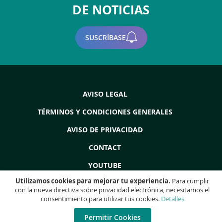
DE NOTICIAS
SUSCRÍBASE
AVISO LEGAL
TÉRMINOS Y CONDICIONES GENERALES
AVISO DE PRIVACIDAD
CONTACT
YOUTUBE
Utilizamos cookies para mejorar tu experiencia.
Para cumplir
con la nueva directiva sobre privacidad electrónica, necesitamos el
consentimiento para utilizar tus cookies.
Detalles
Copyright © 2022 - Grupo ProdEq: Máquinas Usadas - Revisiones -
Liquidaciones - (Todos los derechos reservados)
Permitir Cookies