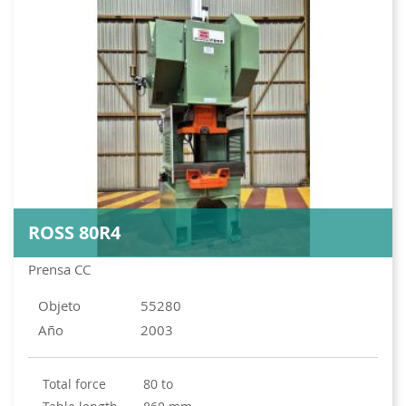
ROSS 80R4
Prensa CC
Objeto
55280
Año
2003
total force
80 to