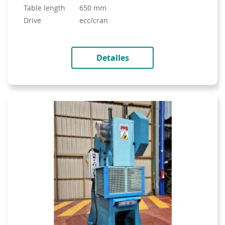
table length
650 mm
drive
ecc/cran
Detalles