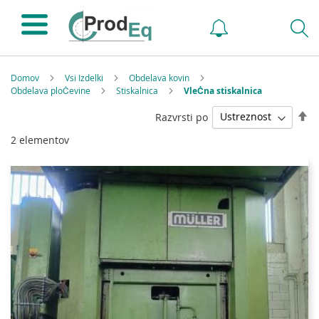
Domov
Vsi Izdelki
Obdelava kovin
Obdelava ploĊevine
Stiskalnica
VleĊna stiskalnica
Na
Razvrsti po
pa
2
elementov
s