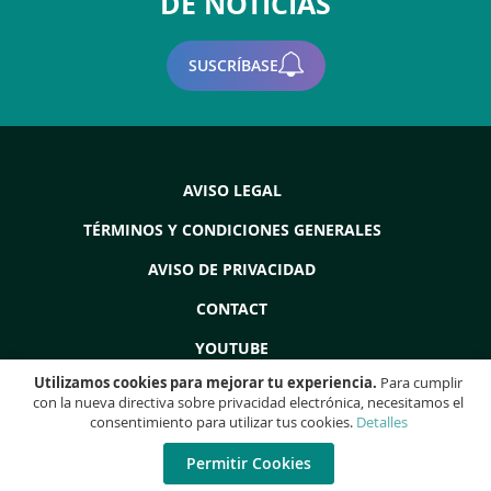
DE NOTICIAS
SUSCRÍBASE
AVISO LEGAL
TÉRMINOS Y CONDICIONES GENERALES
AVISO DE PRIVACIDAD
CONTACT
YOUTUBE
Utilizamos cookies para mejorar tu experiencia.
Para cumplir
con la nueva directiva sobre privacidad electrónica, necesitamos el
consentimiento para utilizar tus cookies.
Detalles
Copyright © 2022 - Grupo ProdEq: Máquinas Usadas - Revisiones -
Liquidaciones - (Todos los derechos reservados)
Permitir Cookies