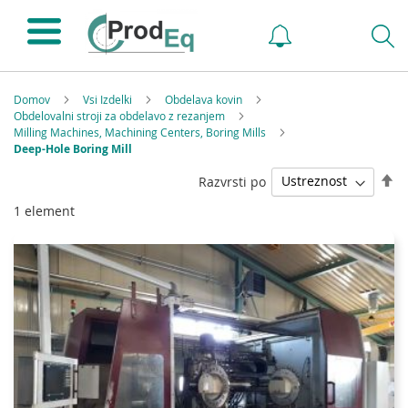
Domov
Vsi Izdelki
Obdelava kovin
Obdelovalni stroji za obdelavo z rezanjem
Milling Machines, Machining Centers, Boring Mills
Deep-Hole Boring Mill
Na
Razvrsti po
pa
1
element
s