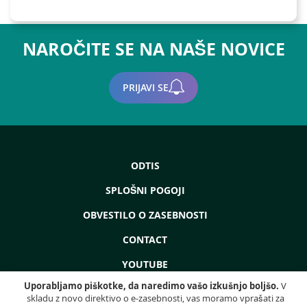
NAROČITE SE NA NAŠE NOVICE
PRIJAVI SE
ODTIS
SPLOŠNI POGOJI
OBVESTILO O ZASEBNOSTI
CONTACT
YOUTUBE
Uporabljamo piškotke, da naredimo vašo izkušnjo boljšo.
V
skladu z novo direktivo o e-zasebnosti, vas moramo vprašati za